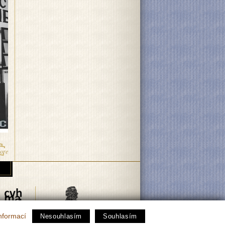
ore
nformací
Nesouhlasím
Souhlasím