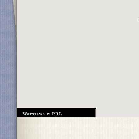
Warszawa w PRL