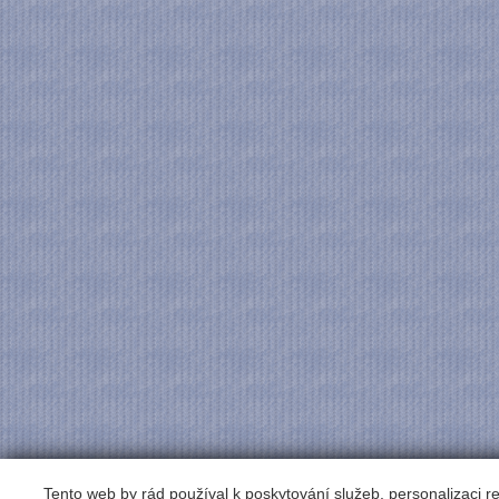
Tento web by rád používal k poskytování služeb, personalizaci 