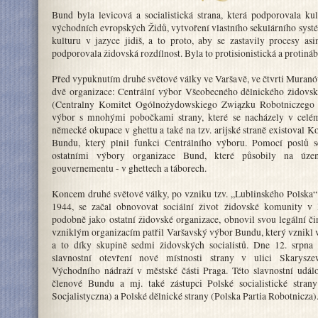
Bund byla levicová a socialistická strana, která podporovala ku
východních evropských Židů, vytvoření vlastního sekulárního syst
kulturu v jazyce jidiš, a to proto, aby se zastavily procesy as
podporovala židovská rozdílnost. Byla to protisionistická a protiná
Před vypuknutím druhé světové války ve Varšavě, ve čtvrti Muranó
dvě organizace: Centrální výbor Všeobecného dělnického židovs
(Centralny Komitet Ogólnożydowskiego Związku Robotniczego 
výbor s mnohými pobočkami strany, které se nacházely v cel
německé okupace v ghettu a také na tzv. arijské straně existoval K
Bundu, který plnil funkci Centrálního výboru. Pomocí poslů s
ostatními výbory organizace Bund, které působily na úze
gouvernementu - v ghettech a táborech.
Koncem druhé světové války, po vzniku tzv. „Lublinského Polska“
1944, se začal obnovovat sociální život židovské komunity v
podobně jako ostatní židovské organizace, obnovil svou legální č
vzniklým organizacím patřil Varšavský výbor Bundu, který vznikl v
a to díky skupině sedmi židovských socialistů. Dne 12. srpna
slavnostní otevření nové místnosti strany v ulici Skarysze
Východního nádraží v městské části Praga. Této slavnostní událos
členové Bundu a mj. také zástupci Polské socialistické strany
Socjalistyczna) a Polské dělnické strany (Polska Partia Robotnicza)