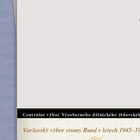
Centrální výbor Všeobecného dělnického židovské
Varšavský výbor strany Bund v letech 1945–1