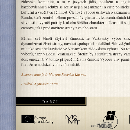
židovské komunitě, a to v jazycích jidiš, polském a angl
každotýdenních schůzí se řešily nejen organizační a čistě politické
kulturní a vzdělávací činnost. Členové výboru usilovali o zaznamen
Bundu, kteří zemřeli během povstání v ghettu a v koncentračních t
slavnosti a výročí patřily k akcím širšího charakteru. Účastnili se j
členové, tak i představitelé strany z celého státu.
Během své téměř čtyřleté činnosti, se Varšavský výbor snaž
dynamizovat život strany, navázat spolupráci s dalšími židovským
mít také své představitelé ve Varšavském židovském výboru. Na roz
výborů, např. v Lodži, Vratislavi či Štětini byla struktura strany V
dost omezená. V tomto případě měla na činnost Výboru vliv paměť
fakt, že se nacházel v hlavním městě.
Autorem textu je dr Martyna Rusiniak-Karwat.
Překlad: Agnieszka Baran
DÁRCI