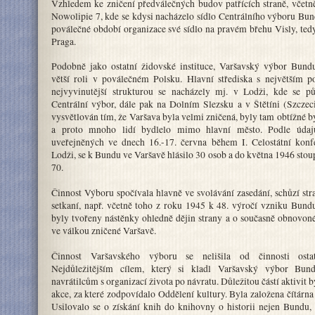
Vzhledem ke zničení předválečných budov patřících straně, včetn
Nowolipie 7, kde se kdysi nacházelo sídlo Centrálního výboru Bun
poválečné období organizace své sídlo na pravém břehu Visly, tedy
Praga.
Podobně jako ostatní židovské instituce, Varšavský výbor Bund
větší roli v poválečném Polsku. Hlavní střediska s největším p
nejvyvinutější strukturou se nacházely mj. v Lodži, kde se p
Centrální výbor, dále pak na Dolním Slezsku a v Štětíni (Szczeci
vysvětlován tím, že Varšava byla velmi zničená, byly tam obtížné 
a proto mnoho lidí bydlelo mimo hlavní město. Podle úda
uveřejněných ve dnech 16.-17. června během I. Celostátní kon
Lodži, se k Bundu ve Varšavě hlásilo 30 osob a do května 1946 stou
70.
Činnost Výboru spočívala hlavně ve svolávání zasedání, schůzí stra
setkaní, např. včetně toho z roku 1945 k 48. výročí vzniku Bundu
byly tvořeny nástěnky ohledně dějin strany a o současně obnovon
ve válkou zničené Varšavě.
Činnost Varšavského výboru se nelišila od činnosti ostat
Nejdůležitějším cílem, který si kladl Varšavský výbor Bu
navrátilcům s organizací života po návratu. Důležitou částí aktivit b
akce, za které zodpovídalo Oddělení kultury. Byla založena čítárna
Usilovalo se o získání knih do knihovny o historii nejen Bundu,