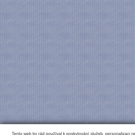
Tento web by rád používal k poskytování služeb, personalizaci 