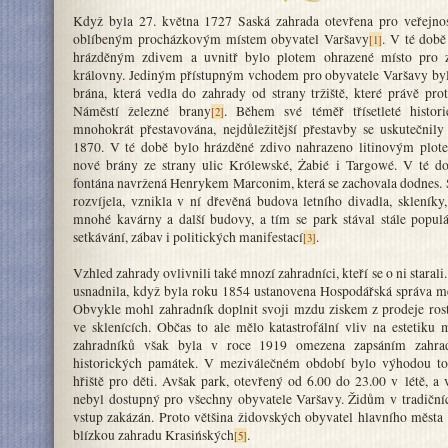
Když byla 27. května 1727 Saská zahrada otevřena pro veřejnost
oblíbeným procházkovým místem obyvatel Varšavy
. V té dob
[1]
hrázděným zdivem a uvnitř bylo plotem ohrazené místo pro z
královny. Jediným přístupným vchodem pro obyvatele Varšavy byl
brána, která vedla do zahrady od strany tržiště, které právě pro
Náměstí železné brany
. Během své téměř třísetleté histor
[2]
mnohokrát přestavována, nejdůležitější přestavby se uskutečnil
1870. V té době bylo hrázděné zdivo nahrazeno litinovým plote
nové brány ze strany ulic Królewské, Żabié i Targowé. V té do
fontána navržená Henrykem Marconim, která se zachovala dodnes. 
rozvíjela, vznikla v ní dřevěná budova letního divadla, skleníky,
mnohé kavárny a další budovy, a tím se park stával stále popul
setkávání, zábav i politických manifestací
.
[3]
Vzhled zahrady ovlivnili také mnozí zahradníci, kteří se o ni starali
usnadnila, když byla roku 1854 ustanovena Hospodářská správa m
Obvykle mohl zahradník doplnit svoji mzdu ziskem z prodeje ros
ve sklenících. Občas to ale mělo katastrofální vliv na estetiku 
zahradníků však byla v roce 1919 omezena zapsáním zahrad
historických památek. V meziválečném období bylo výhodou to
hřiště pro děti. Avšak park, otevřený od 6.00 do 23.00 v létě, a
nebyl dostupný pro všechny obyvatele Varšavy. Židům v tradiční
vstup zakázán. Proto většina židovských obyvatel hlavního města 
blízkou zahradu Krasińských
.
[5]