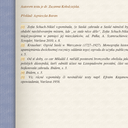
Autorem textu je dr. Zuzanna Kołodziejska.
Překlad: Agnieszka Baran
Zofia Schuch-Nikiel vzpomínala, že Saská zahrada a Saské náměstí by
[1]
období navštěvovaným místem, kde „se stale něco dělo“, Zofia Schuch-Nikie
międzywojenna w pamięci jej mieszkańców
, ed. Pałka, A. Szamruchiewi
Szwąder, Varšava 2010, s. 8.
Kraushar:
Ogród Saski w Warszawie (1727–1927). Monografia histo
[2]
upamiętnieniu dwóchsetnej rocznicy oddania tegoż ogrodu do użytku publiczn
s. 5.
Od té doby, co car Mikuláš I. nařídil postavení bronzového obelisku ja
[3]
polských důstojníků, kteří odmítli účast na Listopadovém povstání, část va
bojkotovala zahradu. Ibidem, s. 3.
Ibidem, s. 3.
[4]
Viz různé vzpomínky či novinářské texty např. Efraim Kagano
[5]
opowiadania
, Varšava 1958.