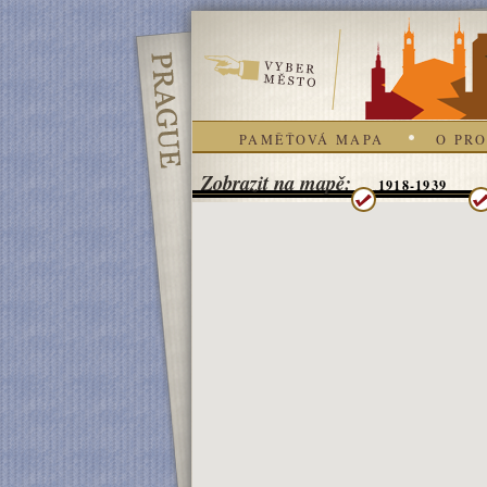
PAMĚŤOVÁ MAPA
O PR
Zobrazit na mapě:
1918-1939