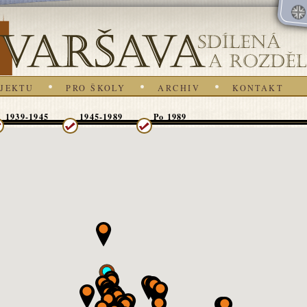
OJEKTU
PRO ŠKOLY
ARCHIV
KONTAKT
1939-1945
1945-1989
Po 1989