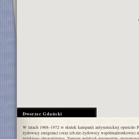
Dworzec Gdański
W latach 1968–1972 w skutek kampanii antysemickiej opuściło P
żydowscy emigranci (oraz ich nie-żydowscy współmałżonkowie) mu
polskiego obywatelstwa. Zamiast polskich paszportów otrzymywa