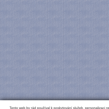
Tento web by rád používal k poskytování služeb, personalizaci 