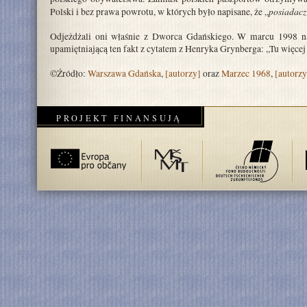
posiadacz
Polski i bez prawa powrotu, w których było napisane, że „
Odjeżdżali oni właśnie z Dworca Gdańskiego. W marcu 1998 na 
upamiętniającą ten fakt z cytatem z Henryka Grynberga: „Tu więcej z
©Źródło:
Warszawa Gdańska
,
[autorzy]
oraz
Marzec 1968
,
[autorzy
PROJEKT FINANSUJĄ