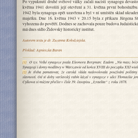
Po vypuknutí druhé světové války začali nacisti synagogu devasto
května 1941 dovolili její otevření a 31. května první bohoslužb
1942 byla synagoga opět uzavřena a byl v ní umístěn sklad ukrad
majetku. Dne 16. května 1943 v 20.15 byla z příkazu Jürgena S
vyhozena do povětří. Dodnes se zachovala pouze budova Judaistické
má dnes sídlo Židovský historický institut.
Autorem textu je dr. Zuzanna Kołodziejska.
Překlad: Agnieszka Baran
O tzv. Velké synagoze psala Eleonora Bergman: Eadem „Nie masz bóżn
[1]
Synagogi i domy modlitwy w Warszawie od końca XVIII do początku XXI wie
Je třeba pamatovat, že carská vláda nedovolovala používání polštiny
[2]
slavností. Od té doby varšavský rabín kázal v synagoze v ulici Tłomackie jen
Cylkowa si můžete přečíst v čísle 39. časopisu „Izraelita“ z roku 1878.