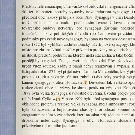
Představitelé emancipující se varšavské židovské inteligence si vší
50. let 19. století potřeby výstavby nové reformní synagogy. 
předložil obci takový plán již v roce 1859. Synagoga v ulici Dani
totiž příliš malá, a nadto, podle asimilované židovské kom
továrenské budovy netvořily pro synagogu důstojné prostřed
finančních, tak z politických důvodů (po Lednovém povstání 
podmínky pro vznik nové synagogy) byl plán na více než deset let
roku 1872 byl vyhlášen architektonický návrh nové synagogy, kt
místo pro zhruba 3 000 mužů v přízemí a pro ženy na galeriích, dá
místnost, předsíň, pódium, na kterém měla stát archa, a také boční
později bylo v galerii Zachęta zveřejněno 6 návrhů. Přestože v kvě
určen vítěz soutěže, žádný z plánů nebyl realizován a vypsala s
listopadu roku 1874 byl přijat návrh Leandra Marconiého, který př
pro 2 200 lidí a náklady 165 000 rublů. O dva roky později byl 
kamen synagogy v ulici Tłomackie.
Důvodem tak velkého zpož
[1]
reakce členů obce na výzvy ke sbírce peněz na výstavbu. Konečn
1878 byla Velká Synagoga slavnostně otevřena. Úvodní projev proh
rabín Izaak Cylkow.
V roce 1909 bylo před synagogou postaven
[2]
obklopené plotem. Přestože Velká synagoga měla impozantní rozl
byla kritizována a bojkotována chasidy i ortodoxní komunito
elegantním pánům v cylindrech, kteří na šabat přijížděli na náměst
drožkami nebo auty. Synagoga v ulici Tłomackie sloužila t
příznivcům reformního judaismu.