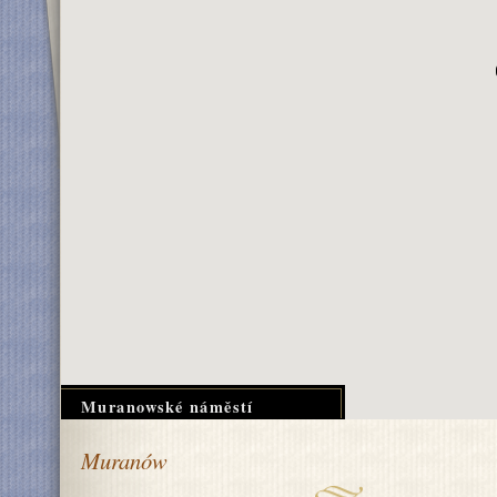
Muranowské náměstí
Muranów