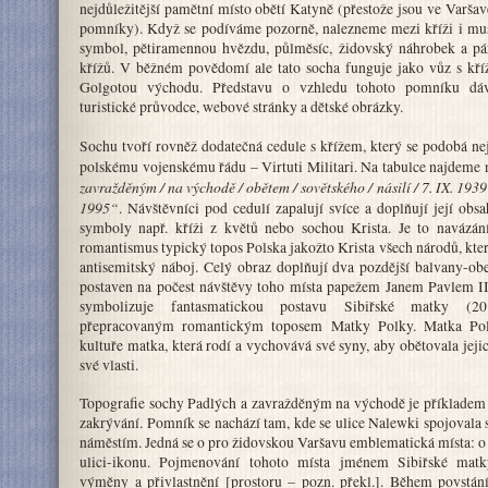
nejdůležitější pamětní místo obětí Katyně (přestože jsou ve Varšav
pomníky). Když se podíváme pozorně, nalezneme mezi kříži i mus
symbol, pětiramennou hvězdu, půlměsíc, židovský náhrobek a pá
křížů. V běžném povědomí ale tato socha funguje jako vůz s kří
Golgotou východu. Představu o vzhledu tohoto pomníku dáva
turistické průvodce, webové stránky a dětské obrázky.
Sochu tvoří rovněž dodatečná cedule s křížem, který se podobá 
polskému vojenskému řádu – Virtuti Militari. Na tabulce najdeme 
zavražděným / na východě / obětem / sovětského / násilí / 7. IX. 1939 
1995“
. Návštěvníci pod cedulí zapalují svíce a doplňují její ob
symboly např. kříži z květů nebo sochou Krista. Je to navázán
romantismus typický topos Polska jakožto Krista všech národů, kter
antisemitský náboj. Celý obraz doplňují dva pozdější balvany-obe
postaven na počest návštěvy toho místa papežem Janem Pavlem II
symbolizuje fantasmatickou postavu Sibiřské matky (20
přepracovaným romantickým toposem Matky Polky. Matka Pol
kultuře matka, která rodí a vychovává své syny, aby obětovala jejic
své vlasti.
Topografie sochy Padlých a zavražděným na východě je příkladem
zakrývání. Pomník se nachází tam, kde se ulice Nalewki spojova
náměstím. Jedná se o pro židovskou Varšavu emblematická místa: o
ulici-ikonu. Pojmenování tohoto místa jménem Sibiřské matk
výměny a přivlastnění [prostoru – pozn. překl.]. Během povstán