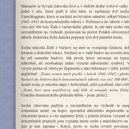
Muranów je bývalá židovská čtvrt a v období druhé světové války
jedné z ulic, které patří k této části, se nacházejí dvě soc
Umschlagplatz, která se nachází na bývalém náměstí, odkud Němci 
1942–1943 do koncentračního tábora v Treblince a do táborů v lub
více než 300 tisíc Židů z varšavského ghetta. Je zde také socha v
zavražděným na východě, postavená na počest Poláků odvezenýc
táborů. Doktorka Zofia Janicka popisuje tyto dvě pamětní místa.
Socha odjezdu Židů z Varšavy na smrt se vyznačuje klidnou, dok
formou a diskrétní lokací. Nachází se v řadě budov na severní stra
ke zdi sousední budovy. Má prvek, který navazuje na typiz
náhrobek, ale neobsahuje žádné výrazné náboženské symboly. V
vyrytá jména od Abela po Zygmunta a také informace v jidiš, polšti
„Touto cestou smrti prošlo v letech 1942–1943 z ghett
angličtině:
Varšavě do hitlerovských koncentračních táborů více než 300 000 
straně sochy je umístěn nápis v hebrejštině, jidiš a polštině, část z b
„Země, krev mou nepřikrývej, můj křik ať nenajde místa klidu
Českého ekumenického překladu Bible – pozn. překl.].
Socha věnována padlým a zavražděným na východě se naop
centrálním místě, na kopci, uprostřed důležitého dopravního uz
železniční pražce a vůz naplněný kříži, s jedním křížem výrazně
železničních pražcích jsou vypsána místa exilu a mučednictví n
jiné je tam zapsána i Katyń, proto se socha rovněž považuj