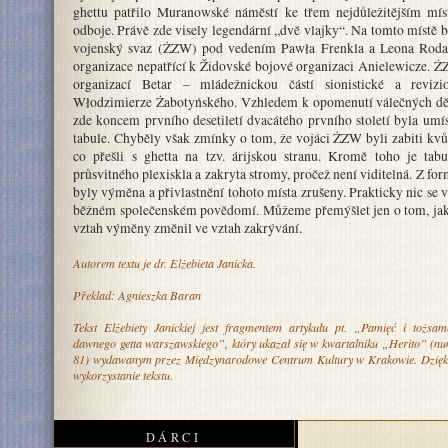
ghettu patřilo Muranowské náměstí ke třem nejdůležitějším mí
odboje. Právě zde visely legendární „dvě vlajky“. Na tomto místě 
vojenský svaz (ŻZW) pod vedením Pawła Frenkla a Leona Rodal
organizace nepatřící k Židovské bojové organizaci Anielewicze. 
organizací Betar – mládežnickou částí sionistické a revizio
Włodzimierze Żabotyńského. Vzhledem k opomenutí válečných děj
zde koncem prvního desetiletí dvacátého prvního století byla umí
tabule. Chyběly však zmínky o tom, že vojáci ŻZW byli zabiti kvů
co přešli s ghetta na tzv. árijskou stranu. Kromě toho je tab
průsvitného plexiskla a zakryta stromy, pročež není viditelná. Z fo
byly výměna a přivlastnění tohoto místa zrušeny. Prakticky nic se 
běžném společenském povědomí. Můžeme přemýšlet jen o tom, jak 
vztah výměny změnil ve vztah zakrývání.
Autorem textu je dr. Elżebieta Janicka.
Překlad: Agnieszka Baran
Tekst Elżebiety Janickiej jest fragmentem artykułu pt. „Pamięć i tożsa
dawnego getta warszawskiego”, który ukazał się w kwartalniku
„Herito”
(num
81) wydawanym przez
Międzynarodowe Centrum Kultury w Krakowie
. Dzię
wykorzystanie tekstu.
DÁRCI