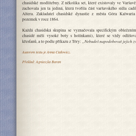
chasidské modlitebny. Z několika set, které existovaly ve Varšavě
zachovala jen ta jediná, která tvořila část varšavského sídla cad
Altera. Zakladatel chasidské dynastie z města Góra Kalwaria
pozemek v roce 1864.
Každá chasidská skupina se vyznačovala specifickým oblečením 
chasidé měli vysoké boty s holínkami), které se vždy odlišov
„Nebudeš napodobovat jejich z
křesťanů, a to podle příkazu z Tóry:
Autorem textu je Anna Ciałowicz.
Překlad: Agnieszka Baran