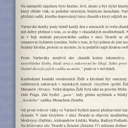
Na nástupišti najednou bylo hlučno, živě, dusno a byl slyšet hlasit
který oblehl vlak, se podobal otravným, bzučícím mouchám. Varš
přichází cadik, kterého doprovázejí tisíce chasidů a který odjíždí na 
Varšavské deníky psaly téměř každý den o senzacích ze světa chasid
mít dobrý přehled o tom, co se děje v chasidských modlitebnách. 
že v bejt midraši parysowského cadika v ulici Twardé se ch
omamovat čicháním tymiánu. Nebo o tom, že byl jednou do jiné mo
bradatý křesťan, protože se myslelo, že se podařilo najít desátou oso
Proto Varšaváky neudivil dav chasidů kolem lokomotivy
neuvěřitelné kletby, hladí stroj a srdceryvně ho líbají. Takto pros
šťastně dovezla jejich cadika na místo,“
psalo se v novinách.
Každodenní kontakt ortodoxních Židů a křesťanů byl omezený.
oddělených enklávách v městských částech: Grzybów (polští Žid
Muranów (litvaci). Velká skupina Židů byla také na pravém břehu 
„gaon“
části Praga. Zde bydlel
, tedy génius myšlenek a blízký
„horského“
cadika, Menachem Ziemba.
Od první světové války ve Varšavě bydleli mnozí představitelé sta
dynastií. V části Grzybów, v ulici Twardé se objevily modlitebn
Modrzyce (Dęblin), Aleksandrów Łódzki, Warka, Radzyń Podlaski,
Na křižovatce ulic Twardé a Żelazné (Żelazna 57) můžeme dodnes 