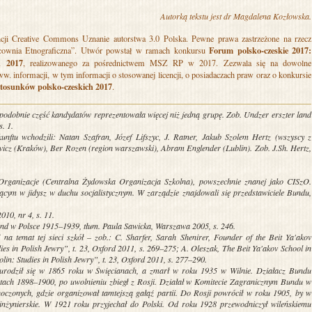
Autorką tekstu jest dr Magdalena Kozłowska.
ncji Creative Commons Uznanie autorstwa 3.0 Polska
. Pewne prawa zastrzeżone na rzecz
Forum polsko-czeskie 2017:
acownia Etnograficzna”. Utwór powstał w ramach konkursu
h 2017
, realizowanego za pośrednictwem MSZ RP w 2017. Zezwala się na dowolne
 informacji, w tym informacji o stosowanej licencji, o posiadaczach praw oraz o konkursie
stosunków polsko-czeskich 2017
.
opodobnie część kandydatów reprezentowała więcej niż jedną grupę. Zob. Undzer erszter land
s. 1.
nftu wchodzili: Natan Szafran, Józef Lifszyc, J. Ratner, Jakub Szolem Hertz (wszyscy z
icz (Kraków), Ber Rozen (region warszawski), Abram Englender (Lublin). Zob. J.Sh. Hertz,
l-Organizacje (Centralna Żydowska Organizacja Szkolna), powszechnie znanej jako CISzO.
cym w jidysz w duchu socjalistycznym. W zarządzie znajdowali się przedstawiciele Bundu,
10, nr 4, s. 11.
nd w Polsce 1915–1939, tłum. Paula Sawicka, Warszawa 2005, s. 246.
j na temat tej sieci szkół – zob.: C. Sharfer, Sarah Shenirer, Founder of the Beit Ya'akov
es in Polish Jewry”, t. 23, Oxford 2011, s. 269–275; A. Oleszak, The Beit Ya'akov School in
n: Studies in Polish Jewry”, t. 23, Oxford 2011, s. 277–290.
urodził się w 1865 roku w Święcianach, a zmarł w roku 1935 w Wilnie. Działacz Bundu
atach 1898–1900, po uwolnieniu zbiegł z Rosji. Działał w Komitecie Zagranicznym Bundu w
oczonych, gdzie organizował tamtejszą gałąź partii. Do Rosji powrócił w roku 1905, by w
 inżynierskie. W 1921 roku przyjechał do Polski. Od roku 1928 przewodniczył wileńskiemu