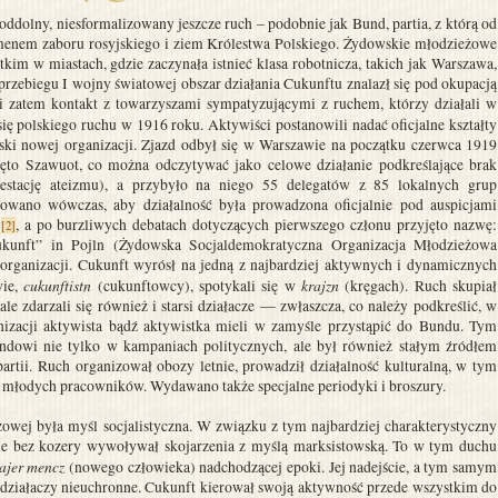
ddolny, niesformalizowany jeszcze ruch – podobnie jak Bund, partia, z którą od
omenem zaboru rosyjskiego i ziem Królestwa Polskiego. Żydowskie młodzieżowe
kim w miastach, gdzie zaczynała istnieć klasa robotnicza, takich jak Warszawa,
rzebiegu I wojny światowej obszar działania Cukunftu znalazł się pod okupacją
ili zatem kontakt z towarzyszami sympatyzującymi z ruchem, którzy działali w
się polskiego ruchu w 1916 roku. Aktywiści postanowili nadać oficjalne kształty
lski nowej organizacji. Zjazd odbył się w Warszawie na początku czerwca 1919
ęto Szawuot, co można odczytywać jako celowe działanie podkreślające brak
festację ateizmu), a przybyło na niego 55 delegatów z 85 lokalnych grup
owano wówczas, aby działalność była prowadzona oficjalnie pod auspicjami
y
, a po burzliwych debatach dotyczących pierwszego członu przyjęto nazwę:
[2]
Cukunft” in Pojln (Żydowska Socjaldemokratyczna Organizacja Młodzieżowa
organizacji. Cukunft wyrósł na jedną z najbardziej aktywnych i dynamicznych
cukunftistn
krajzn
wie,
(cukunftowcy), spotykali się w
(kręgach). Ruch skupiał
e zdarzali się również i starsi działacze — zwłaszcza, co należy podkreślić, w
nizacji aktywista bądź aktywistka mieli w zamyśle przystąpić do Bundu. Tym
owi nie tylko w kampaniach politycznych, ale był również stałym źródłem
rtii. Ruch organizował obozy letnie, prowadził działalność kulturalną, w tym
la młodych pracowników. Wydawano także specjalne periodyki i broszury.
owej była myśl socjalistyczna. W związku z tym najbardziej charakterystyczny
ie bez kozery wywoływał skojarzenia z myślą marksistowską. To w tym duchu
ajer mencz
(nowego człowieka) nadchodzącej epoki. Jej nadejście, a tym samym
 działaczy nieuchronne. Cukunft kierował swoją aktywność przede wszystkim do