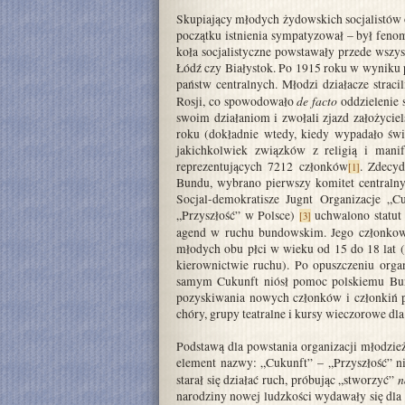
Skupiający młodych żydowskich socjalistów o
początku istnienia sympatyzował – był fen
koła socjalistyczne powstawały przede wszyst
Łódź czy Białystok. Po 1915 roku w wyniku p
państw centralnych. Młodzi działacze strac
de facto
Rosji, co spowodowało
oddzielenie 
swoim działaniom i zwołali zjazd założycie
roku (dokładnie wtedy, kiedy wypadało świ
jakichkolwiek związków z religią i mani
reprezentujących 7212 członków
. Zdecyd
[1]
Bundu, wybrano pierwszy komitet centraln
Socjal-demokratisze Jugnt Organizacje „
„Przyszłość” w Polsce)
uchwalono statut 
[3]
agend w ruchu bundowskim. Jego członko
młodych obu płci w wieku od 15 do 18 lat (al
kierownictwie ruchu). Po opuszczeniu orga
samym Cukunft niósł pomoc polskiemu Bund
pozyskiwania nowych członków i członkiń pa
chóry, grupy teatralne i kursy wieczorowe d
Podstawą dla powstania organizacji młodzież
element nazwy: „Cukunft” – „Przyszłość” n
n
starał się działać ruch, próbując „stworzyć”
narodziny nowej ludzkości wydawały się dla