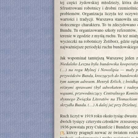
tej części żydowskiej młodzieży, która d
Sfrustrowani robotnicy i drobni rzemieślnic
problemów. Organizacja liczyła też oczyw
wartości i tradycji. Warszawa stanowiła sz
stołecznego charakteru. To tu zdecydowano o 
Bundu. Tu organizowano szkoły referentów, 
terenie w zgodzie z myślą ruchu. Tu też miał
wycieczki na robotniczy Żoliborz, gdzie og
najważniejsze periodyki ruchu bundowskiego 
Jak wspominał tamtejszą Warszawę jeden 
Niedaleko Leszna była bundowska kooperatywa
(…) na rogu Mylnej i Nowolipia — mały pl
przywódców Bundu, kroczących do bundowskie
tym samym adresem. Henryk Erlich, z bródką, 
różnymi sprawami (był adwokatem i radnym
wąsami, przewodniczący Centralnego Komitet
słynnego Związku Literatów na Tłomackiem 
skrzydła Bundu. (…) A dalej już przy Dzielne
Ruch liczył w 1919 roku około tysiąc dwustu
dwóch tysięcy czterystu członków zrzeszon
1936 powstała przy Cukunfcie i Bundzie spec
, którzy pragnęli zerwać ze światem rodz
[7]
tradycji, sekularyzację i próbę wcielenia w