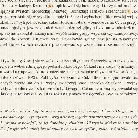
ów Bundu Arkadego Kremera
), opiekowali się bundowcy, którzy sami mieli za
[8]
eligijnym światem: Mordechaj „Matwiej” Bernsztajn i Jankew Feldhendler
. Jak
[9]
grupa rozrastała się w szybkim tempie i tuż przed wybuchem hitlerowskiej wojny
arkadnicy” byli jednocześnie cukunftowcami, starsi – bundowcami. Celem grupy,
pomoc młodym, jeszcze do niedawna bardzo religijnym ludziom w odnalezieniu
ięc czymś na kształt znanej nam współcześnie grupy wsparcia czy samopomocy,
towi do korzeni i ułatwić start. Członkowie grupy, bazując na wspólnych
wać religię w swoich oczach i przekonywać się wzajemnie o swoim słusznym
 aktywnie angażował się w walkę z antysemityzmem. Sprzeciw wobec zachowań
rzeciwem wobec istniejącego podziału klasowego. Cukunft nie szukał tym samym
 wśród ugrupowań, które koniecznie musiały skupiać obywateli żydowskich, a
 (młodzieżówka PPS). Publicyści związani z Cukunftem nie ignorowali też
dących preludium do II wojny światowej starć japońsko-chińskich i wojny
aktywnie kibicowali siłom Frontu Ludowego). Cukunft z ironią wypowiadał się
o braku) w tej kwestii. W 1938 roku na łamach miesięcznika „Wolna Młodzież”
j. W sekretariacie Ligi Narodów nie... zanotowano wojny. Chiny i Hiszpania to
a narodowego”. Tymczasem – wszystkie bez wyjątku państwa przygotowują się do
 już „wojną w pokoju”, to jej donośne preludium. Olbrzymia większość narodów
 tej większości zależy los alternatywy: życie szczęśliwe, godne człowieka – czy