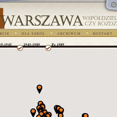
KCIE
DLA SZKÓŁ
ARCHIWUM
KONTAKT
39-1945
1945-1989
Po 1989