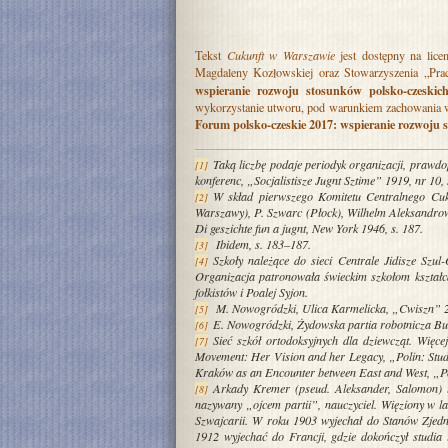
Tekst
Cukunft w Warszawie
jest dostępny na
lice
Magdaleny Kozłowskiej oraz Stowarzyszenia „Pr
wspieranie rozwoju stosunków polsko-czeskic
wykorzystanie utworu, pod warunkiem zachowania ww.
Forum polsko-czeskie 2017: wspieranie rozwoju 
Taką liczbę podaje periodyk organizacji, prawd
[1]
konferenc, „Socjalistisze Jugnt Sztime” 1919, nr 10, 
W skład pierwszego Komitetu Centralnego Cuku
[2]
Warszawy), P. Szwarc (Płock), Wilhelm Aleksandrow
Di geszichte fun a jugnt, New York 1946, s. 187.
Ibidem, s. 183–187.
[3]
Szkoły należące do sieci Centrale Jidisze Szu
[4]
Organizacja patronowała świeckim szkołom kształcą
fołkistów i Poalej Syjon.
M. Nowogródzki, Ulica Karmelicka, „Cwiszn” 20
[5]
E. Nowogródzki, Żydowska partia robotnicza Bu
[6]
Sieć szkół ortodoksyjnych dla dziewcząt. Więce
[7]
Movement: Her Vision and her Legacy, „Polin: Studi
Kraków as an Encounter between East and West, „Poli
Arkady Kremer (pseud. Aleksander, Salomon) 
[8]
nazywany „ojcem partii”, nauczyciel. Więziony w l
Szwajcarii. W roku 1903 wyjechał do Stanów Zjedn
1912 wyjechać do Francji, gdzie dokończył studia