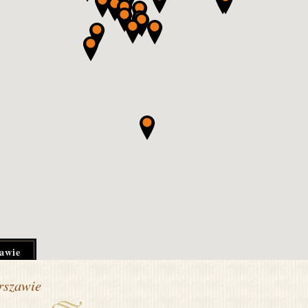
awie
rszawie