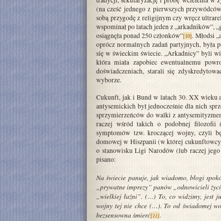
(na cześć jednego z pierwszych przywódc
sobą przygodę z religijnym czy wręcz ultrar
wspominał po latach jeden z „arkadników”, „
osiągnęła ponad 250 członków”
. Młodsi „
[10]
oprócz normalnych zadań partyjnych, była 
się w świeckim świecie. „Arkadnicy” byli w
która miała zapobiec ewentualnemu powro
doświadczeniach, starali się zdyskredyto
wyborze.
Cukunft, jak i Bund w latach 30. XX wieku
antysemickich był jednocześnie dla nich sp
sprzymierzeńców do walki z antysemityzmem
raczej wśród takich o podobnej filozofii
symptomów tzw. kroczącej wojny, czyli bę
domowej w Hiszpanii (w której cukunftowcy 
o stanowisku Ligi Narodów (lub raczej jeg
pisano:
Na świecie panuje, jak wiadomo, błogi spokó
„prywatne imprezy” panów „odnowicieli życi
„wielkiej łaźni”. (…) To, co widzimy, jest
wojny tej nie chce (…). To od świadomej woli
bezsensowna śmierć
.
[11]