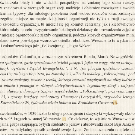
oświadczała biedy i nie widziała perspektyw na zmianę tego stanu rzeczy.
y znajdowali w szeregach organizacji nadzieję i obietnicę rozwiązania swoich
iście na typowy dla młodego pokolenia bunt wobec rodziców oraz zastanych
czególne miejsce na mapie działalności organizacji nie tylko z racji swojego
założeniu organizacji, tu mieścił się jej komitet centralny, jak i kierownictwo
które miały na celu przygotowanie lokalnych działaczy do prowadzenia zajęć w
y miejsce ogólnopolskie zjazdy organizacji, podczas których organizowano m.in.
lądano nowo powstające wzorcowe osiedla robotnicze. Wreszcie to tu wydawano
i cukunftowskiego jak: „Folkscajtung”, „Jugnt Weker”.
z członków Cukunftu, a zarazem syn sekretarza Bundu, Marek Nowogródzki:
 spożywcza, gdzie sprzedawano (wielki postęp!) jajka na wagę, nie na tuziny…
acyk, ogródek i Szpital Ewangelicki. (…) Na tym placyku spotykano czasami
go Centralnego Komitetu, na Nowolipie 7, albo do redakcji „Folkscajtung” pod
zawsze spokojny, zawsze z teczką, którego czasami nagabywali na ulicy ludzie z
 miasta i pomagał w różnych dolegliwościach); legendarny Józef z bujnymi
u; ulubiony, dowcipny Szefner, współredaktor „Folkscajtung”, przewodniczący
13; i zawsze kaszlący, suchotniczy Chmurner (Leszczyński), przywódca lewego
j, Karmelicka nr 29, żydowska szkoła ludowa im. Bronisława Grossera
.
[5]
 zwolenników, w 1939 liczba ta uległa podwojeniu i statystyki wykazywały około
ych w 95 kręgach w samej Warszawie
. Co ciekawe, to właśnie w Warszawie w
[6]
jalna grupa skupiająca byłych studentów jesziw i absolwentki szkół Bejs Jankew
iców i w radykalny sposób zmienić swoje życie. Zmiana oznaczała odejście od
 życie socjalistycznych ideałów. „Arkadnikami”, jak nazwano członków tej grupy