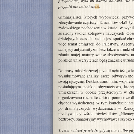
przyjaciółkę, była mi bardzo bolesna. Ale 
przyjaźń nie zmieni się
.
[8]
Gimnazjaliści, których wypowiedzi przywo
zdecydowanie częstszy niż uczniów szkół ż
żydowskiego pochodzenia w klasie. W wyniku
ze strony swoich kolegów i nauczycieli. O
dzisiejszych czasach trudno jest spotkać chr
więc temat emigracji do Palestyny, Argen
szalejący antysemityzm, lecz także warunki e
zdaniu małej matury szanse absolwentów na
polskich uniwersytetach będą znacznie utrud
Do prasy młodzieżowej przeniknęła też „wiel
wysublimowane analizy, raczej odwoływano 
swoją ojczyznę. Deklarowano m.in. wsparci
posiadającym polskie obywatelstwo, któr
umieszczeni w obozie przejściowym w Zbą
organizowano rozmaite zbiórki pomocowe dla
chłopca wysiedleńca). W tym kontekście inte
po dramatycznych wydarzeniach w Rzeszy 
przebywający wśród rówieśników „Niemcy”
beztroscy. Sanatoryjny wychowawca szybko w
Trzeba widzieć je wtedy, gdy są same albo gd