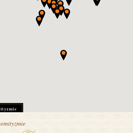
mityzmie
semityzmie