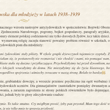
wska dla młodzieży w latach 1938–1939
 znacznego wzrostu nastrojów antyżydowskich w społeczeństwie. Bojówki Obozu
Zjednoczenia Narodowego, pogromy, bojkot gospodarczy, paragrafy aryjskie,
nury element polskiej codzienności nie tylko dorosłych Żydów, lecz także dzieci.
 wyznawaną religię zaczęła stanowić poważny problem również w szkołach, o
 żydowskich pism dla młodzieży:
ami żydowskimi stały pikiety. W szkole grupki dziewczynek tajemniczo szeptały. Z
łam się, że postanowiły nie rozmawiać i nie chodzić z nami, nie pomagać nam,
lasie stała się duszna i przytłaczająca. Przychodziłyśmy tuż przed dzwonkiem, na
o lekcjach wracałyśmy do domu. Nie mieszałyśmy się do życia klasowego, bo
pogardliwe spojrzenia i uśmiechy zwracane w naszą stronę. Bolało to bardzo
.
[1]
nie, grubiańskie dowcipy, a wreszcie przemoc psychiczna (na ogół werbalna) i
a żydowskich uczniów. Dla gimnazjalistów (nastolatków pomiędzy dwunastym a
owania, a zarazem zagrożenia ze strony polskich rówieśników było dojmujące.
ści, jednak były to głosy zdecydowanie rzadsze:
mie. To takie smutne. Czy mógłbym prosić, żeby pan przestał. Mam tego dość w
 że nie tylko mnie to sprawia przykrość.