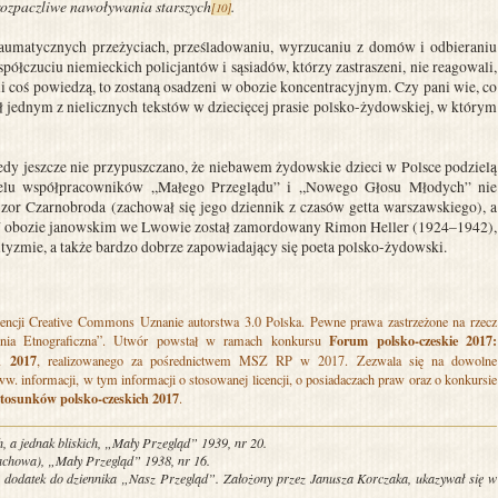
, rozpaczliwe nawoływania starszych
.
[10]
traumatycznych przeżyciach, prześladowaniu, wyrzucaniu z domów i odbieraniu
łczuciu niemieckich policjantów i sąsiadów, którzy zastraszeni, nie reagowali,
li coś powiedzą, to zostaną osadzeni w obozie koncentracyjnym. Czy pani wie, co
ył jednym z nielicznych tekstów w dziecięcej prasie polsko-żydowskiej, w którym
edy jeszcze nie przypuszczano, że niebawem żydowskie dzieci w Polsce podzielą
ielu współpracowników „Małego Przeglądu” i „Nowego Głosu Młodych” nie
ejzor Czarnobroda (zachował się jego dziennik z czasów getta warszawskiego), a
 W obozie janowskim we Lwowie został zamordowany Rimon Heller (1924–1942),
tyzmie, a także bardzo dobrze zapowiadający się poeta polsko-żydowski.
cencji Creative Commons Uznanie autorstwa 3.0 Polska
. Pewne prawa zastrzeżone na rzecz
Forum polsko-czeskie 2017:
ownia Etnograficzna”. Utwór powstał w ramach konkursu
h 2017
, realizowanego za pośrednictwem MSZ RP w 2017. Zezwala się na dowolne
 informacji, w tym informacji o stosowanej licencji, o posiadaczach praw oraz o konkursie
stosunków polsko-czeskich 2017
.
h, a jednak bliskich, „Mały Przegląd” 1939, nr 20.
chowa), „Mały Przegląd” 1938, nr 16.
o dodatek do dziennika „Nasz Przegląd”. Założony przez Janusza Korczaka, ukazywał się w