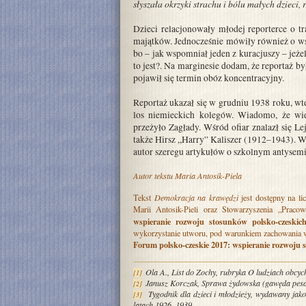
słyszała okrzyki strachu i bólu małych dzieci
Dzieci relacjonowały młodej reporterce o 
majątków. Jednocześnie mówiły również o wspó
bo – jak wspomniał jeden z kuracjuszy – jeże
to jest?. Na marginesie dodam, że reportaż b
pojawił się termin obóz koncentracyjny.
Reportaż ukazał się w grudniu 1938 roku, wt
los niemieckich kolegów. Wiadomo, że w
przeżyło Zagłady. Wśród ofiar znalazł się L
także Hirsz „Harry” Kaliszer (1912–1943).
autor szeregu artykułów o szkolnym antysemi
Autor tekstu Maria Antosik-Piela
Tekst
Demokracja na krawędzi
jest dostępny na
li
Marii Antosik-Pieli oraz Stowarzyszenia „Prac
wspieranie rozwoju stosunków polsko-czeskic
wykorzystanie utworu, pod warunkiem zachowania ww.
Forum polsko-czeskie 2017: wspieranie rozwoju 
Ola A., List do Zochy, rubryka O ludziach obcyc
[1]
Janusz Korczak, Sprawa żydowska (gawęda pesa
[2]
Tygodnik dla dzieci i młodzieży, wydawany jak
[3]
latach 1926–1939.