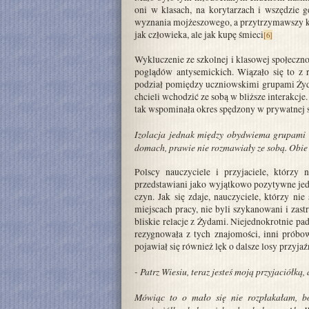
oni w klasach, na korytarzach i wszędzie 
wyznania mojżeszowego, a przytrzymawszy któr
jak człowieka, ale jak kupę śmieci
[6]
Wykluczenie ze szkolnej i klasowej społeczno
poglądów antysemickich. Wiązało się to z 
podział pomiędzy uczniowskimi grupami Żydów
chcieli wchodzić ze sobą w bliższe interakcj
tak wspominała okres spędzony w prywatnej 
Izolacja jednak między obydwiema grupami b
domach, prawie nie rozmawiały ze sobą. Obie gr
Polscy nauczyciele i przyjaciele, którzy
przedstawiani jako wyjątkowo pozytywne jedn
czyn. Jak się zdaje, nauczyciele, którzy n
miejscach pracy, nie byli szykanowani i zast
bliskie relacje z Żydami. Niejednokrotnie p
rezygnowała z tych znajomości, inni próbo
pojawiał się również lęk o dalsze losy przyja
- Patrz Wiesiu, teraz jesteś moją przyjaciółką,
Mówiąc to o mało się nie rozpłakałam, bo