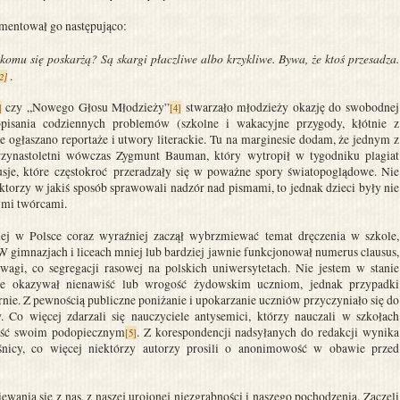
omentował go następująco:
komu się poskarżą? Są skargi płaczliwe albo krzykliwe. Bywa, że ktoś przesadza.
.
2]
czy „Nowego Głosu Młodzieży”
stwarzało młodzieży okazję do swobodnej
]
[4]
opisania codziennych problemów (szkolne i wakacyjne przygody, kłótnie z
e ogłaszano reportaże i utwory literackie. Tu na marginesie dodam, że jednym z
zynastoletni wówczas Zygmunt Bauman, który wytropił w tygodniku plagiat
kusje, które częstokroć przeradzały się w poważne spory światopoglądowe. Nie
daktorzy w jakiś sposób sprawowali nadzór nad pismami, to jednak dzieci były nie
nymi twórcami.
iej w Polsce coraz wyraźniej zaczął wybrzmiewać temat dręczenia w szkole,
W gimnazjach i liceach mniej lub bardziej jawnie funkcjonował numerus clausus,
wagi, co segregacji rasowej na polskich uniwersytetach. Nie jestem w stanie
wnie okazywał nienawiść lub wrogość żydowskim uczniom, jednak przypadki
rnie. Z pewnością publiczne poniżanie i upokarzanie uczniów przyczyniało się do
Co więcej zdarzali się nauczyciele antysemici, którzy nauczali w szkołach
ość swoim podopiecznym
. Z korespondencji nadsyłanych do redakcji wynika
[5]
śnicy, co więcej niektórzy autorzy prosili o anonimowość w obawie przed
ia się z nas, z naszej urojonej niezgrabności i naszego pochodzenia. Zaczęli