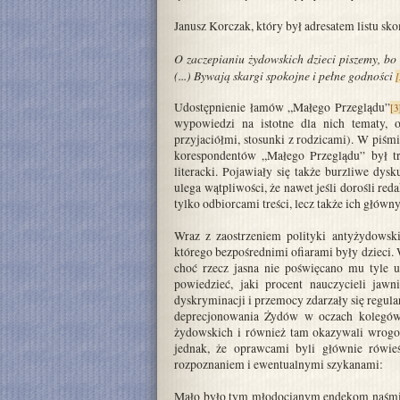
Janusz Korczak, który był adresatem listu sk
O zaczepianiu żydowskich dzieci piszemy, bo 
(...) Bywają skargi spokojne i pełne godności
[
Udostępnienie łamów „Małego Przeglądu”
[3
wypowiedzi na istotne dla nich tematy, 
przyjaciółmi, stosunki z rodzicami). W piśmi
korespondentów „Małego Przeglądu” był tr
literacki. Pojawiały się także burzliwe dys
ulega wątpliwości, że nawet jeśli dorośli re
tylko odbiorcami treści, lecz także ich głów
Wraz z zaostrzeniem polityki antyżydowsk
którego bezpośrednimi ofiarami były dzieci. 
choć rzecz jasna nie poświęcano mu tyle u
powiedzieć, jaki procent nauczycieli ja
dyskryminacji i przemocy zdarzały się regula
deprecjonowania Żydów w oczach kolegów. 
żydowskich i również tam okazywali wrog
jednak, że oprawcami byli głównie rówie
rozpoznaniem i ewentualnymi szykanami:
Mało było tym młodocianym endekom naśmiewan