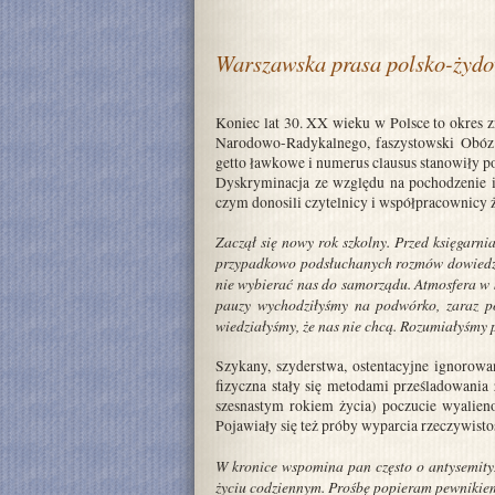
Warszawska prasa polsko-żydo
Koniec lat 30. XX wieku w Polsce to okres
Narodowo-Radykalnego, faszystowski Obóz 
getto ławkowe i numerus clausus stanowiły po
Dyskryminacja ze względu na pochodzenie i
czym donosili czytelnicy i współpracownicy
Zaczął się nowy rok szkolny. Przed księgarni
przypadkowo podsłuchanych rozmów dowiedzia
nie wybierać nas do samorządu. Atmosfera w k
pauzy wychodziłyśmy na podwórko, zaraz p
wiedziałyśmy, że nas nie chcą. Rozumiałyśmy 
Szykany, szyderstwa, ostentacyjne ignorowa
fizyczna stały się metodami prześladowani
szesnastym rokiem życia) poczucie wyalien
Pojawiały się też próby wyparcia rzeczywisto
W kronice wspomina pan często o antysemityz
życiu codziennym. Prośbę popieram pewnikiem,