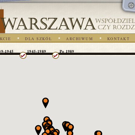
KCIE
DLA SZKÓŁ
ARCHIWUM
KONTAKT
39-1945
1945-1989
Po 1989