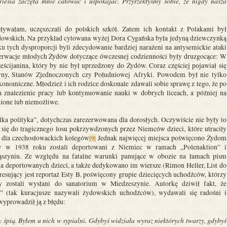
Wiesia zaczęła mnie całować i uspokajać. Przyrzekłyśmy sobie, że nigdy nasza
ływałam, uczęszczali do polskich szkół. Zatem ich kontakt z Polakami był
ydowskich. Na przykład cytowana wyżej Dora Cygańska była jedyną dziewczynką
 tych dysproporcji byli zdecydowanie bardziej narażeni na antysemickie ataki
bserwacje młodych Żydów dotyczące ówczesnej codzienności były druzgocące: W
ześcijanina, który by nie był uprzedzony do Żydów. Coraz częściej pojawiał się
tyny, Stanów Zjednoczonych czy Południowej Afryki. Powodem był nie tylko
konomiczne. Młodzież i ich rodzice doskonale zdawali sobie sprawę z tego, że po
 znalezienie pracy lub kontynuowanie nauki w dobrych liceach, a później na
nione lub niemożliwe.
ka polityka”, dotychczas zarezerwowana dla dorosłych. Oczywiście nie były to
się do tragicznego losu pokrzywdzonych przez Niemców dzieci, które utraciły
e dla czechosłowackich kolegów
Jednak najwięcej miejsca poświęcono Żydom
[9]
zy w 1938 roku zostali deportowani z Niemiec w ramach „Polenaktion” i
szyniu. Ze względu na fatalne warunki panujące w obozie na łamach pism
 deportowanych dzieci, a także dedykowano im wiersze (Rimon Heller, List do
resujący jest reportaż Esty B. poświęcony grupie dziecięcych uchodźców, którzy
zostali wysłani do sanatorium w Miedzeszynie. Autorkę dziwił fakt, że
 (tak kuracjusze nazywali żydowskich uchodźców), wydawali się radośni i
yprowadził ją z błędu:
y śpią. Byłem u nich w sypialni. Gdybyś widziała wyraz niektórych twarzy, gdybyś