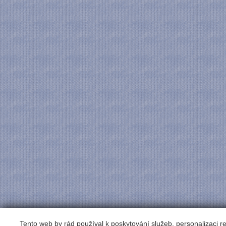
Tento web by rád používal k poskytování služeb, personalizaci 